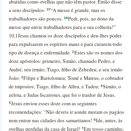
abatidas como ovelhas que não têm pastor. Então disse
a seus discípulos:
“A messe é grande, mas os
37
trabalhadores são poucos.
Pedi, pois, ao dono da
38
messe que envie trabalhadores para a sua colheita!”
10,1Jesus chamou os doze discípulos e deu-lhes poder
para expulsarem os espíritos maus e para curarem todo
tipo de doença e enfermidade.
Estes são os nomes dos
2
doze apóstolos: primeiro, Simão, chamado Pedro, e
André, seu irmão; Tiago, filho de Zebedeu, e seu irmão
João;
Filipe e Bartolomeu; Tomé e Mateus, o cobrador
3
de impostos; Tiago, filho de Alfeu, e Tadeu;
Simão, o
4
zelota, e Judas Iscariotes, que foi o traidor de Jesus.
Jesus enviou esses doze com as seguintes
5
recomendações: “Não deveis ir aonde moram os pagãos
nem entrar nas cidades dos samaritanos!
Ide, antes, às
6
ovelhas perdidas da casa de Israel!
Em vosso caminho,
7