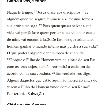
Glória a vós, Senhor.
Naquele tempo,
Jesus disse aos discípulos: “Se
24
alguém quer me seguir, renuncie a si mesmo, tome a
sua cruz e me siga.
Pois quem quiser salvar a sua
25
vida vai perdê-la; e quem perder a sua vida por causa
de mim, vai encontrá-la.26De fato, de que adianta ao
homem ganhar o mundo inteiro mas perder a sua vida?
O que poderá alguém dar em troca de sua vida?
Porque o Filho do Homem virá na glória do seu Pai,
27
com os seus anjos, e então retribuirá a cada um de
acordo com a sua conduta.
Em verdade vos digo:
28
Alguns daqueles que estão aqui não morrerão antes de
verem o Filho do Homem vindo com o seu Reino”.
Palavra da Salvação.
Glória a vós, Senhor.