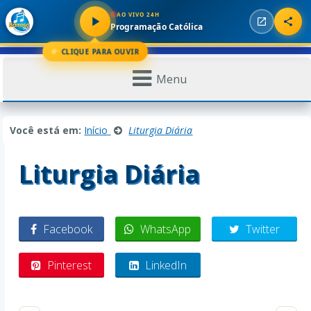
AO VIVO 24H
Programação Católica
CLIQUE PARA OUVIR
Menu
Você está em:
Início
Liturgia Diária
Liturgia Diária
Facebook
WhatsApp
Twitter
Pinterest
LinkedIn