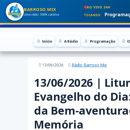
AO VIVO 24H
BARROSO MIX
Programaç
Uma rádio 100% católica
TOCANDO:
Início
A Rádio
Programação
O
13/06/2026
Rádio Barroso Mix
13/06/2026 | Litur
Evangelho do Dia
da Bem-aventura
Memória