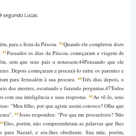
✠ segundo Lucas.
lém, para a festa da Páscoa.
Quando ele completou doze
42
.
Passados os dias da Páscoa, começaram a viagem de
43
lém, sem que seus pais o notassem.44Pensando que ele
eiro. Depois começaram a procurá-lo entre os parentes e
aram para Jerusalém à sua procura.
Três dias depois, o
46
eio dos mestres, escutando e fazendo perguntas.47Todos
 com sua inteligência e suas respostas.
Ao vê-lo, seus
48
isse: “Meu filho, por que agiste assim conosco? Olha que
ocura”.
Jesus respondeu: “Por que me procuráveis? Não
49
Eles, porém, não compreenderam as palavras que lhes
50
s para Nazaré, e era-lhes obediente. Sua mãe, porém,