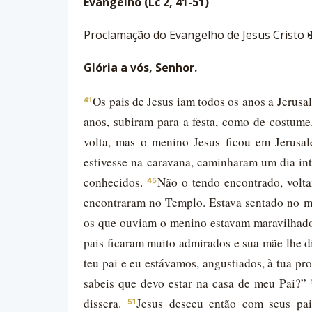
Evangelho (Lc 2, 41-51)
Proclamação do Evangelho de Jesus Cristo 
Glória a vós, Senhor.
Os pais de Jesus iam todos os anos a Jerusa
41
anos, subiram para a festa, como de costume
volta, mas o menino Jesus ficou em Jerusa
estivesse na caravana, caminharam um dia int
conhecidos.
Não o tendo encontrado, volt
45
encontraram no Templo. Estava sentado no m
os que ouviam o menino estavam maravilhados
pais ficaram muito admirados e sua mãe lhe d
teu pai e eu estávamos, angustiados, à tua pr
sabeis que devo estar na casa de meu Pai?”
dissera.
Jesus desceu então com seus pai
51