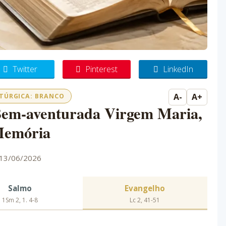
Twitter
Pinterest
LinkedIn
A-
A+
ITÚRGICA: BRANCO
Bem-aventurada Virgem Maria,
emória
13/06/2026
Salmo
Evangelho
1Sm 2, 1. 4-8
Lc 2, 41-51