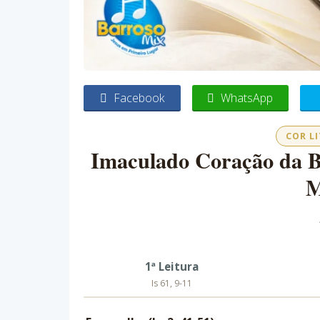
Facebook
WhatsApp
COR L
Imaculado Coração da 
M
1ª Leitura
Is 61, 9-11