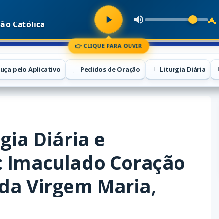
ão Católica
👉 CLIQUE PARA OUVIR
uça pelo Aplicativo
Pedidos de Oração
Liturgia Diária
gia Diária e
: Imaculado Coração
da Virgem Maria,