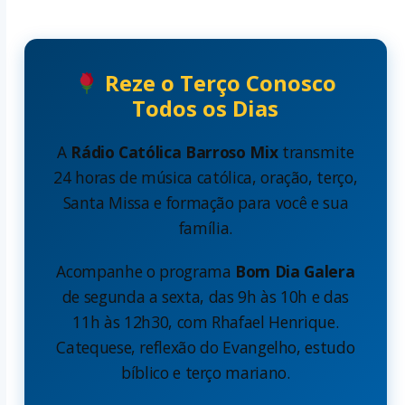
Reze o Terço Conosco
Todos os Dias
A
Rádio Católica Barroso Mix
transmite
24 horas de música católica, oração, terço,
Santa Missa e formação para você e sua
família.
Acompanhe o programa
Bom Dia Galera
de segunda a sexta, das 9h às 10h e das
11h às 12h30, com Rhafael Henrique.
Catequese, reflexão do Evangelho, estudo
bíblico e terço mariano.