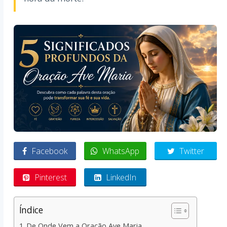
Facebook
WhatsApp
Twitter
Pinterest
LinkedIn
Índice
De Onde Vem a Oração Ave Maria