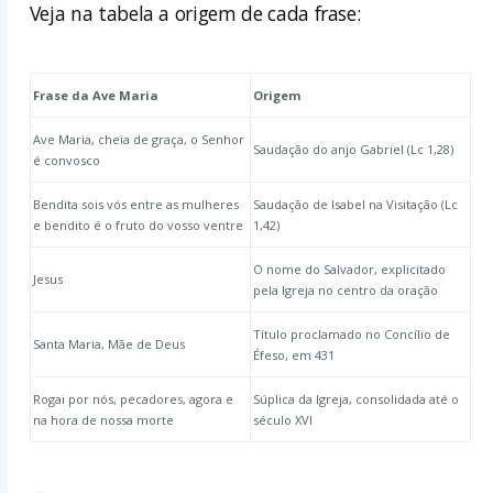
Veja na tabela a origem de cada frase:
Frase da Ave Maria
Origem
Ave Maria, cheia de graça, o Senhor
Saudação do anjo Gabriel (Lc 1,28)
é convosco
Bendita sois vós entre as mulheres
Saudação de Isabel na Visitação (Lc
e bendito é o fruto do vosso ventre
1,42)
O nome do Salvador, explicitado
Jesus
pela Igreja no centro da oração
Título proclamado no Concílio de
Santa Maria, Mãe de Deus
Éfeso, em 431
Rogai por nós, pecadores, agora e
Súplica da Igreja, consolidada até o
na hora de nossa morte
século XVI