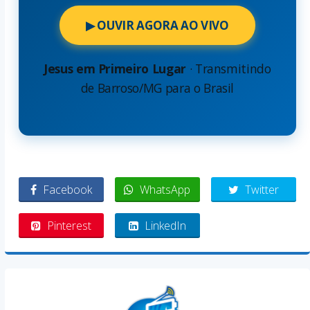
▶ OUVIR AGORA AO VIVO
Jesus em Primeiro Lugar
· Transmitindo
de Barroso/MG para o Brasil
Facebook
WhatsApp
Twitter
Pinterest
LinkedIn