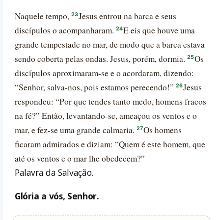
Naquele tempo,
Jesus entrou na barca e seus
23
discípulos o acompanharam.
E eis que houve uma
24
grande tempestade no mar, de modo que a barca estava
sendo coberta pelas ondas. Jesus, porém, dormia.
Os
25
discípulos aproximaram-se e o acordaram, dizendo:
“Senhor, salva-nos, pois estamos perecendo!”
Jesus
26
respondeu: “Por que tendes tanto medo, homens fracos
na fé?” Então, levantando-se, ameaçou os ventos e o
mar, e fez-se uma grande calmaria.
Os homens
27
ficaram admirados e diziam: “Quem é este homem, que
até os ventos e o mar lhe obedecem?”
Palavra da Salvação.
Glória a vós, Senhor.