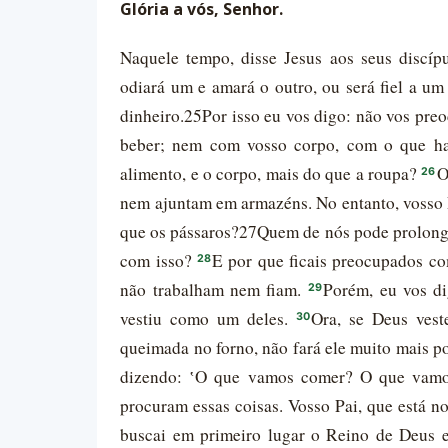
Glória a vós, Senhor.
Naquele tempo, disse Jesus aos seus discíp
odiará um e amará o outro, ou será fiel a um
dinheiro.25Por isso eu vos digo: não vos pre
beber; nem com vosso corpo, com o que hav
alimento, e o corpo, mais do que a roupa?
O
26
nem ajuntam em armazéns. No entanto, vosso P
que os pássaros?27Quem de nós pode prolongar
com isso?
E por que ficais preocupados co
28
não trabalham nem fiam.
Porém, eu vos di
29
vestiu como um deles.
Ora, se Deus vest
30
queimada no forno, não fará ele muito mais po
dizendo: ʽO que vamos comer? O que vamo
procuram essas coisas. Vosso Pai, que está no
buscai em primeiro lugar o Reino de Deus e 