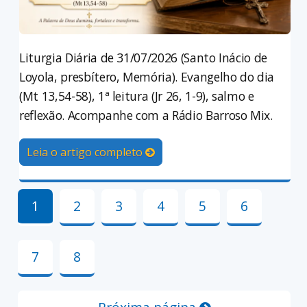
Liturgia Diária de 31/07/2026 (Santo Inácio de
Loyola, presbítero, Memória). Evangelho do dia
(Mt 13,54-58), 1ª leitura (Jr 26, 1-9), salmo e
reflexão. Acompanhe com a Rádio Barroso Mix.
Leia o artigo completo
1
2
3
4
5
6
7
8