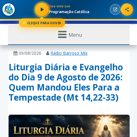
AO VIVO 24H
Programação Católica
CLIQUE PARA OUVIR
Menu
09/08/2026
Rádio Barroso Mix
Liturgia Diária e Evangelho
do Dia 9 de Agosto de 2026:
Quem Mandou Eles Para a
Tempestade (Mt 14,22-33)